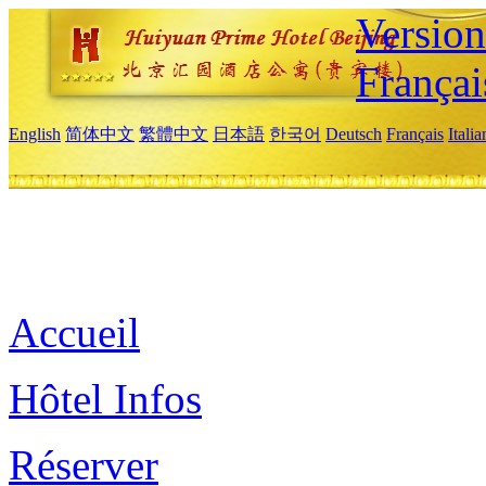
Versio
Françai
English
简体中文
繁體中文
日本語
한국어
Deutsch
Français
Itali
Accueil
Hôtel Infos
Réserver