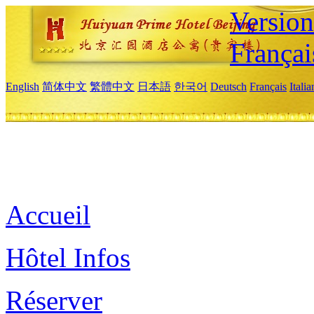
Versio
Françai
English
简体中文
繁體中文
日本語
한국어
Deutsch
Français
Itali
Accueil
Hôtel Infos
Réserver