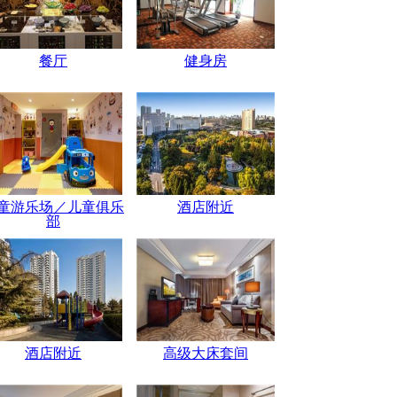
餐厅
健身房
童游乐场／儿童俱乐
酒店附近
部
酒店附近
高级大床套间