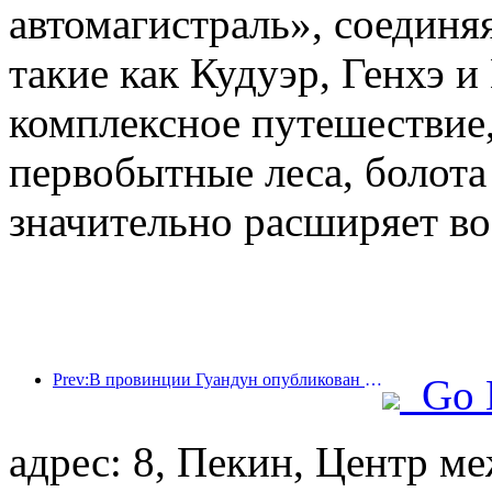
автомагистраль», соединя
такие как Кудуэр, Генхэ и
комплексное путешествие,
первобытные леса, болота
значительно расширяет во
Prev:В провинции Гуандун опубликован план расширения мощностей сферы услуг для превращения Большого залива в туристический центр мирового класса.
Go 
адрес: 8, Пекин, Центр 