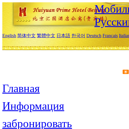
Мобиль
Русски
English
简体中文
繁體中文
日本語
한국어
Deutsch
Français
Itali
Главная
Информация
забронировать