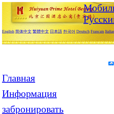
Мобиль
Русски
English
简体中文
繁體中文
日本語
한국어
Deutsch
Français
Itali
Главная
Информация
забронировать