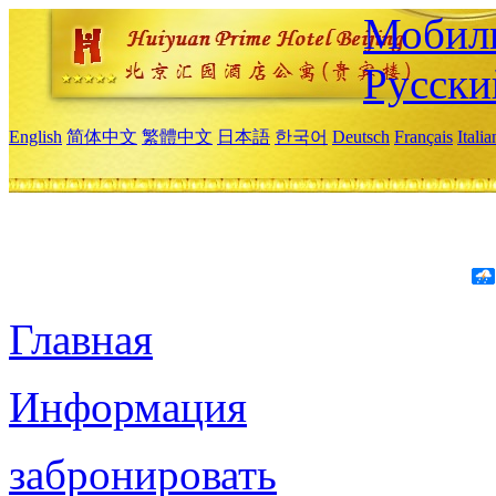
Мобиль
Русски
English
简体中文
繁體中文
日本語
한국어
Deutsch
Français
Itali
Главная
Информация
забронировать