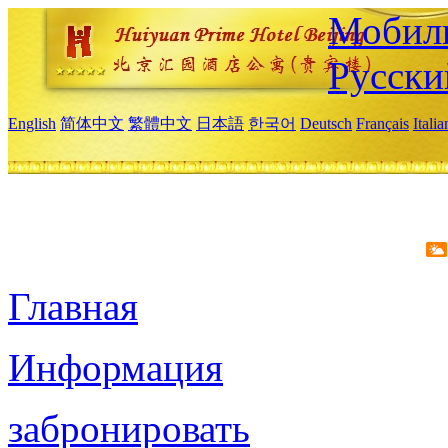
Мобиль
Русски
English
简体中文
繁體中文
日本語
한국어
Deutsch
Français
Itali
Главная
Информация
забронировать