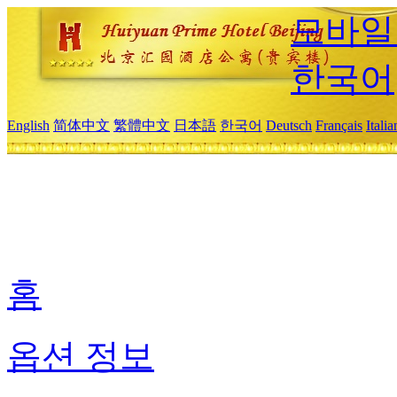
모바일
한국어
English
简体中文
繁體中文
日本語
한국어
Deutsch
Français
Itali
홈
옵션 정보