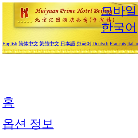
모바일
한국어
English
简体中文
繁體中文
日本語
한국어
Deutsch
Français
Itali
홈
옵션 정보