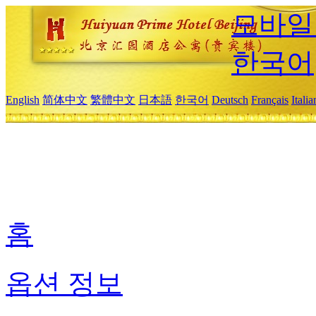
모바일
한국어
English
简体中文
繁體中文
日本語
한국어
Deutsch
Français
Itali
홈
옵션 정보