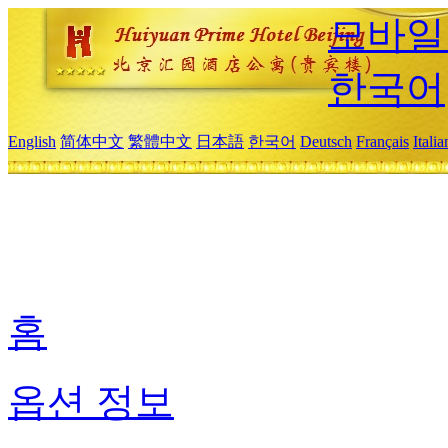
모바일
한국어
English
简体中文
繁體中文
日本語
한국어
Deutsch
Français
Itali
홈
옵션 정보