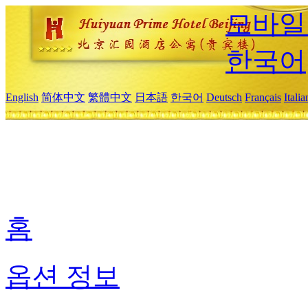
모바일
한국어
English
简体中文
繁體中文
日本語
한국어
Deutsch
Français
Itali
홈
옵션 정보