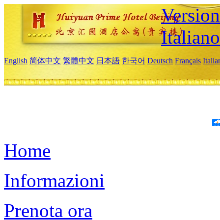
Version
Italiano
English
简体中文
繁體中文
日本語
한국어
Deutsch
Français
Itali
Home
Informazioni
Prenota ora