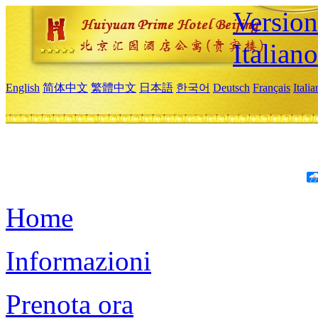
Version
Italiano
English
简体中文
繁體中文
日本語
한국어
Deutsch
Français
Itali
Home
Informazioni
Prenota ora