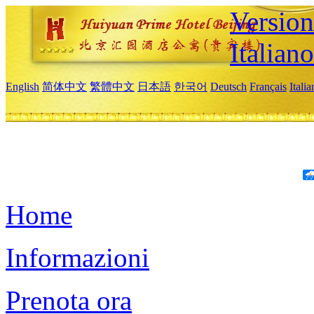
Version
Italiano
English
简体中文
繁體中文
日本語
한국어
Deutsch
Français
Itali
Home
Informazioni
Prenota ora