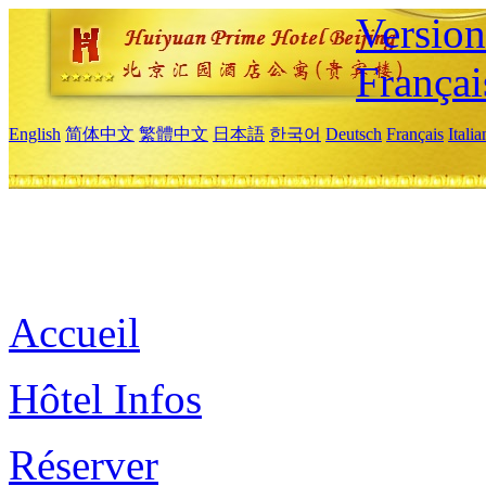
Versio
Françai
English
简体中文
繁體中文
日本語
한국어
Deutsch
Français
Itali
Accueil
Hôtel Infos
Réserver