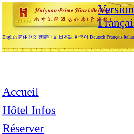
Versio
Françai
English
简体中文
繁體中文
日本語
한국어
Deutsch
Français
Itali
Accueil
Hôtel Infos
Réserver