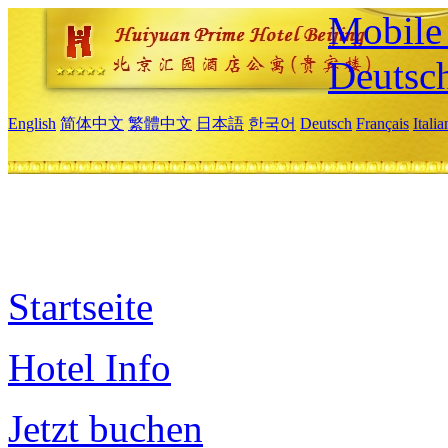
Mobile 
Deutsc
English
简体中文
繁體中文
日本語
한국어
Deutsch
Français
Itali
Startseite
Hotel Info
Jetzt buchen