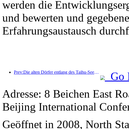
werden die Entwicklungser
und bewerten und gegebenen
Erfahrungsaustausch durchf
Prev:Die alten Dörfer entlang des Taihu-Sees in Huzhou in der Provinz Zhejiang haben mit der Renovierung und Modernisierung begonnen. Die Investition beträgt fast eine Milliarde Yuan.
Go 
Adresse: 8 Beichen East R
Beijing International Confe
Geöffnet in 2008, North St