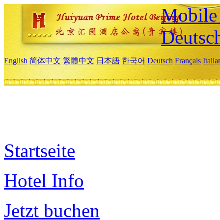
Mobile 
Deutsc
English
简体中文
繁體中文
日本語
한국어
Deutsch
Français
Itali
Startseite
Hotel Info
Jetzt buchen